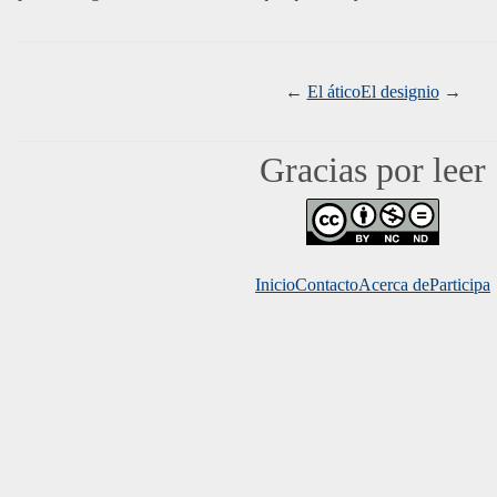
El ático
El designio
Gracias por leer
Inicio
Contacto
Acerca de
Mundo 
Participa