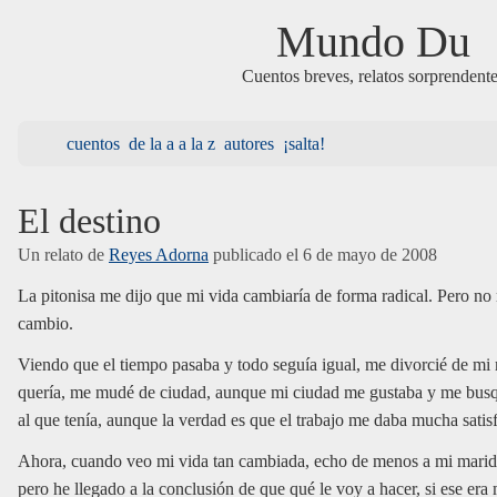
Mundo Du
Cuentos breves, relatos sorprendent
cuentos
de la a a la z
autores
¡salta!
El destino
Un relato de
Reyes Adorna
publicado el
6 de mayo de 2008
La pitonisa me dijo que mi vida cambiaría de forma radical. Pero no 
cambio.
Viendo que el tiempo pasaba y todo seguía igual, me divorcié de mi 
quería, me mudé de ciudad, aunque mi ciudad me gustaba y me busqu
al que tenía, aunque la verdad es que el trabajo me daba mucha satis
Ahora, cuando veo mi vida tan cambiada, echo de menos a mi marido,
pero he llegado a la conclusión de que qué le voy a hacer, si ese era 