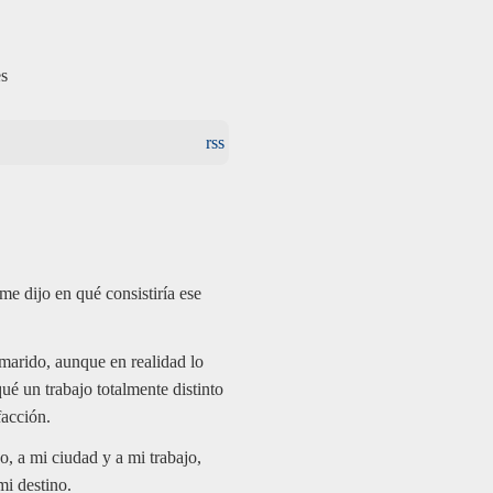
es
rss
me dijo en qué consistiría ese
marido, aunque en realidad lo
é un trabajo totalmente distinto
facción.
 a mi ciudad y a mi trabajo,
mi destino.