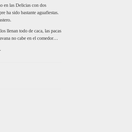
o en las Delicias con dos
re ha sido bastante aguafiestas.
astero.
os llenan todo de caca, las pacas
caravana no cabe en el comedor…
…
Du