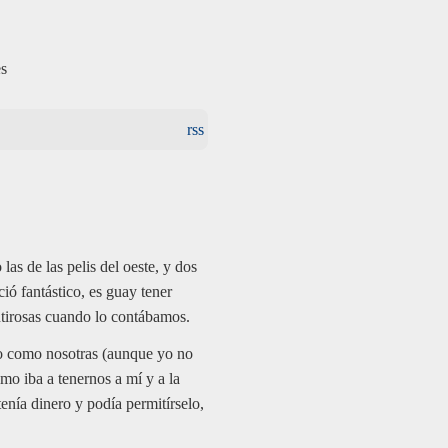
es
rss
as de las pelis del oeste, y dos
ió fantástico, es guay tener
ntirosas cuando lo contábamos.
ño como nosotras (aunque yo no
o iba a tenernos a mí y a la
enía dinero y podía permitírselo,