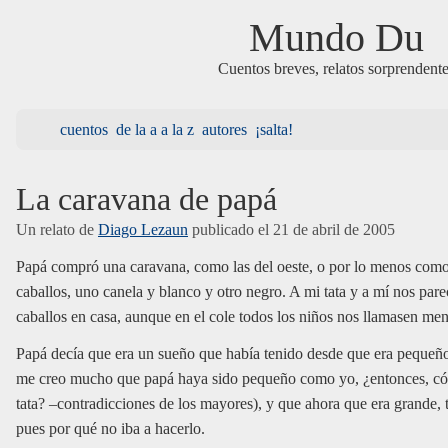
Mundo Du
Cuentos breves, relatos sorprendent
cuentos
de la a a la z
autores
¡salta!
La caravana de papá
Un relato de
Diago Lezaun
publicado el
21 de abril de 2005
Papá compró una caravana, como las del oeste, o por lo menos como l
caballos, uno canela y blanco y otro negro. A mi tata y a mí nos parec
caballos en casa, aunque en el cole todos los niños nos llamasen me
Papá decía que era un sueño que había tenido desde que era peque
me creo mucho que papá haya sido pequeño como yo, ¿entonces, cóm
tata? –contradicciones de los mayores), y que ahora que era grande, t
pues por qué no iba a hacerlo.