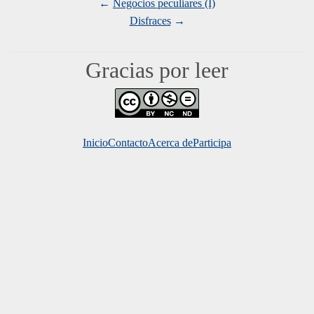
Negocios peculiares (I)
Disfraces
Gracias por leer
Inicio
Contacto
Acerca de
Mundo Du
Participa