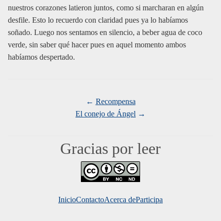
nuestros corazones latieron juntos, como si marcharan en algún
desfile. Esto lo recuerdo con claridad pues ya lo habíamos
soñado. Luego nos sentamos en silencio, a beber agua de coco
verde, sin saber qué hacer pues en aquel momento ambos
habíamos despertado.
Recompensa
El conejo de Ángel
Gracias por leer
Inicio
Contacto
Acerca de
Mundo Du
Participa