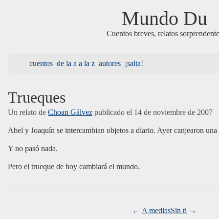
Mundo Du
Cuentos breves, relatos sorprendent
cuentos
de la a a la z
autores
¡salta!
Trueques
Un relato de
Choan Gálvez
publicado el
14 de noviembre de 2007
Abel y Joaquín se intercambian objetos a diario. Ayer canjearon una 
Y no pasó nada.
Pero el trueque de hoy cambiará el mundo.
A medias
Sin ti