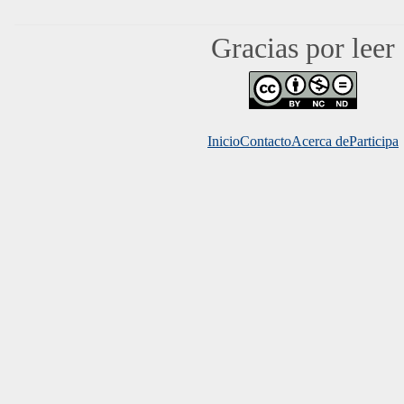
Gracias por leer
Inicio
Contacto
Acerca de
Mundo 
Participa