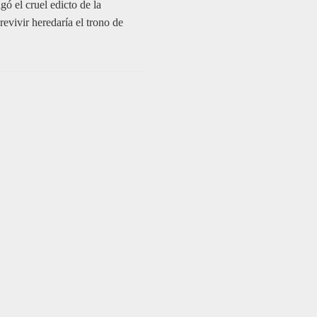
 el cruel edicto de la
evivir heredaría el trono de
Du