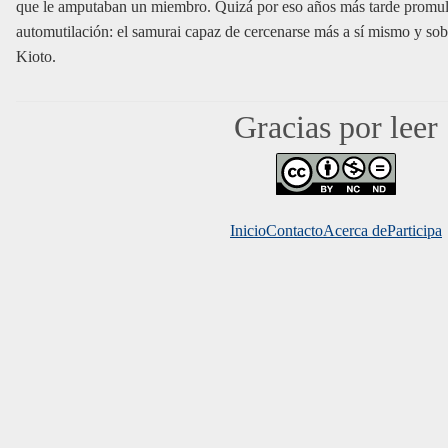
que le amputaban un miembro. Quizá por eso años más tarde promulgó
automutilación: el samurai capaz de cercenarse más a sí mismo y sobr
Kioto.
Gracias por leer
Inicio
Contacto
Acerca de
Mundo 
Participa