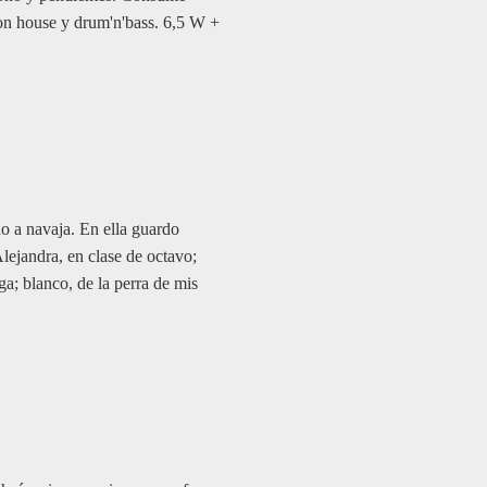
con house y drum'n'bass. 6,5 W +
do a navaja. En ella guardo
lejandra, en clase de octavo;
ga; blanco, de la perra de mis