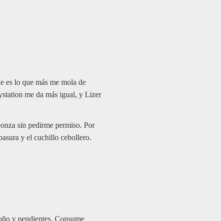
ue es lo que más me mola de
aystation me da más igual, y Lizer
peonza sin pedirme permiso. Por
asura y el cuchillo cebollero.
moño y pendientes. Consume