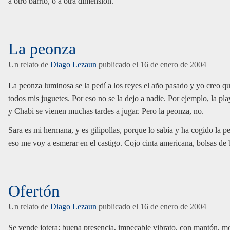
a otro barrio, o a otra dimensión.
La peonza
Un relato de
Diago Lezaun
publicado el
16 de enero de 2004
La peonza luminosa se la pedí a los reyes el año pasado y yo creo q
todos mis juguetes. Por eso no se la dejo a nadie. Por ejemplo, la pl
y Chabi se vienen muchas tardes a jugar. Pero la peonza, no.
Sara es mi hermana, y es gilipollas, porque lo sabía y ha cogido la 
eso me voy a esmerar en el castigo. Cojo cinta americana, bolsas de b
Ofertón
Un relato de
Diago Lezaun
publicado el
16 de enero de 2004
Se vende jotera: buena presencia, impecable vibrato, con mantón, 