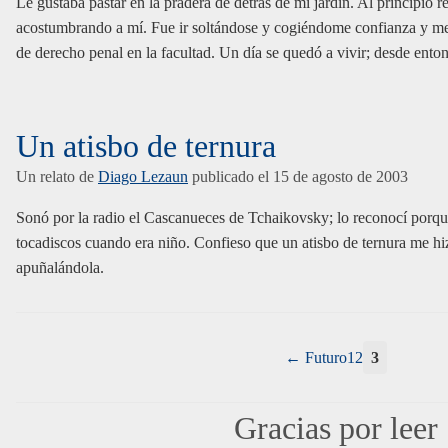
Le gustaba pastar en la pradera de detrás de mi jardín. Al principio r
acostumbrando a mí. Fue ir soltándose y cogiéndome confianza y me
de derecho penal en la facultad. Un día se quedó a vivir; desde ento
Un atisbo de ternura
Un relato de
Diago Lezaun
publicado el
15 de agosto de 2003
Sonó por la radio el Cascanueces de Tchaikovsky; lo reconocí porqu
tocadiscos cuando era niño. Confieso que un atisbo de ternura me hiz
apuñalándola.
Futuro
1
2
3
Gracias por leer