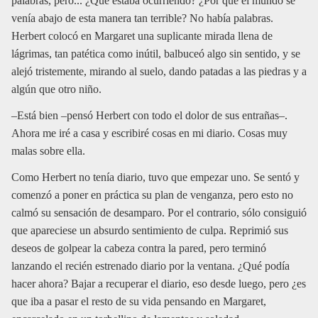
palabras, pero... ¿Qué estaba ocurriendo? ¿Por qué el mundo se
venía abajo de esta manera tan terrible? No había palabras.
Herbert colocó en Margaret una suplicante mirada llena de
lágrimas, tan patética como inútil, balbuceó algo sin sentido, y se
alejó tristemente, mirando al suelo, dando patadas a las piedras y a
algún que otro niño.
–Está bien –pensó Herbert con todo el dolor de sus entrañas–.
Ahora me iré a casa y escribiré cosas en mi diario. Cosas muy
malas sobre ella.
Como Herbert no tenía diario, tuvo que empezar uno. Se sentó y
comenzó a poner en práctica su plan de venganza, pero esto no
calmó su sensación de desamparo. Por el contrario, sólo consiguió
que apareciese un absurdo sentimiento de culpa. Reprimió sus
deseos de golpear la cabeza contra la pared, pero terminó
lanzando el recién estrenado diario por la ventana. ¿Qué podía
hacer ahora? Bajar a recuperar el diario, eso desde luego, pero ¿es
que iba a pasar el resto de su vida pensando en Margaret,